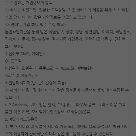
1) 수집하는 개인정보의 항목
① 회사는 회원가입, 원활한 고객상담, 각종 서비스의 제공을 위해 최초 회원
가입 당시 아래와 같은 개인정보를 수집하고 있습니다.
<지안에듀 가입 회원 필수 수집 항목>
본인확인기관을 통해 받은 식별정보, 성명, 성별, 생년월일, 아이디, 비밀번호,
접속로그, 쿠기, 접속IP정보, 결제기록,가입동기, 연락처(휴대폰 or 전화번
호), 이메일,
수신여부(SMS, 이메일)
<이용목적>
본인확인, 회원관리, 주문조회, 서비스조회, 이벤트행사
<보유 및 이용기간>
회원탈퇴시까지(단, 관계법령에 따름)
② 서비스 이용과정에서 아래와 같은 정보들이 자동으로 생성되어 수집될 수
작성 시 수강일 3일 자동 연장!
실기 87% 적중 신화 
있습니다.
- IP Address, 쿠키, 방문 일시, OS종류, 브라우져 종류, 서비스 이용 기록,
불량 이용 기록, 모바일기기접속정보, 모바일OS종류,
모바일기기모델종류
③ 부가 서비스 및 맞춤식 서비스 이용 또는 이벤트 응모 과정에서 해당 서비
스의 이용자에 한해서만 아래와 같은 정보들이 수집될 수 있습니다.