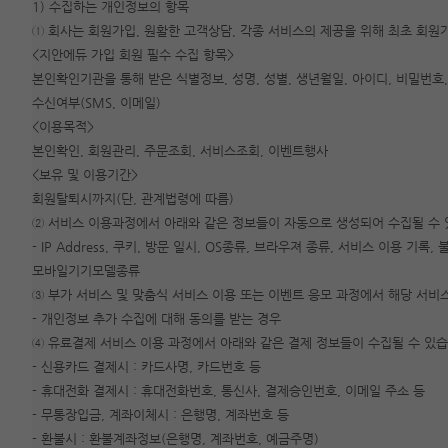
1) 수집하는 개인정보의 항목
① 회사는 회원가입, 원활한 고객상담, 각종 서비스의 제공을 위해 최초 회
<지안에듀 가입 회원 필수 수집 항목>
본인확인기관을 통해 받은 식별정보, 성명, 성별, 생년월일, 아이디, 비밀번호, 
수신여부(SMS, 이메일)
<이용목적>
본인확인, 회원관리, 주문조회, 서비스조회, 이벤트행사
<보유 및 이용기간>
회원탈퇴시까지(단, 관계법령에 따름)
② 서비스 이용과정에서 아래와 같은 정보들이 자동으로 생성되어 수집될 수 
- IP Address, 쿠키, 방문 일시, OS종류, 브라우져 종류, 서비스 이용 
모바일기기모델종류
③ 부가 서비스 및 맞춤식 서비스 이용 또는 이벤트 응모 과정에서 해당 서비
- 개인정보 추가 수집에 대해 동의를 받는 경우
④ 유료결제 서비스 이용 과정에서 아래와 같은 결제 정보들이 수집될 수 있습
- 신용카드 결제시 : 카드사명, 카드번호 등
- 휴대전화 결제시 : 휴대전화번호, 통신사, 결제승인번호, 이메일 주소 등
- 무통장입금, 계좌이체시 : 은행명, 계좌번호 등
- 환불시 : 환불계좌정보(은행명, 계좌번호, 예금주명)