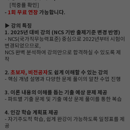
[적중률 확인]
-
1
회 무료 연장
가능합니다
.
▶
강의 특징
1. 2025
년 대비 강의
(NCS
기반 출제기준 변경 반영
)
- NCS(
국가직무능력표준
)
중심으로
2022
년부터 시험이
변경되었으므로
,
NCS
완벽 분석하여 강의만으로 합격하실 수 있도록 제
작
2.
초보자
,
비전공자
도 쉽게 이해할 수 있는 강의
-
핵심 개념 설명과 다양한 문제 풀이의 알찬 수업 진행
3.
이론 내용의 이해를 돕는 기출 예상 문제 제공
-
파트별 기출 문제 및 기출 예상 문제 풀이를 통한 복습
4.
인강 학습 계획표 제공
-
자기주도적 학습
,
쉽게 완강이 가능하도록 일정표를 제
공