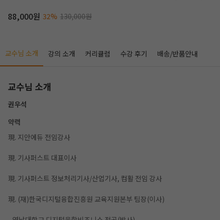
88,000원
32%
130,000원
교수님 소개
강의 소개
커리큘럼
수강 후기
배송/반품안내
교수님 소개
권우석
약력
現. 지안에듀 전임강사
작성 시 수강일 3일 자동 연장!
실기 87% 적중 신화 
現. 기사퍼스트 대표이사
現. 기사퍼스트 정보처리기사/산업기사, 컴활 전임 강사
現. (재)한국디지털융합진흥원 교육지원본부 팀장(이사)
- 영남대학교 디지털융합비즈니스 전공(박사)