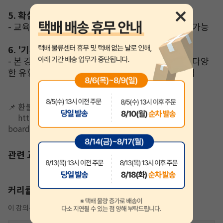
5.
확실한 피드백 서비스
-
교육 질문 게시판을 통한 학습 상담 및 교육 질문 가능
6. '
기사퍼스트
'
만의 합격전략
-
본 강의
(
기본 유형 해결 능력
)
→
출제 예상 문제
(
다양
한 유형 풀이
)
→
실전 모의고사
(
최종 점검
)
→
합격
📌 환불규정 안내
https://www.algisa.com/board/list.html?
boardId=faq&BOARD_CATEGORY_CODE=FC03
관련 교재
커리큘럼
이 강의는 샘플강의가 제공됩니다.