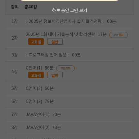
강의
총40강
하루 동안 그만 보기
1강
:: 2025년 정보처리산업기사 실기 합격전략 ::
00분
2025년 1회 대비 기출분석 및 합격전략
17분
무료강좌
2강
고화질
일반
3강
:: 프로그래밍 언어 활용 ::
00분
C언어(1)
86분
무료강좌
4강
고화질
일반
5강
C언어(2)
60분
6강
C언어(3)
79분
7강
JAVA언어(1)
20분
8강
JAVA언어(2)
73분