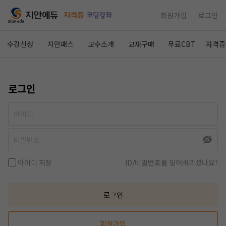
회원가입
로그인
수강신청
지안패스
교수소개
교재구매
무료CBT
자격증
로그인
아이디 저장
ID/비밀번호를 잊어버리셨나요?
로그인
회원가입