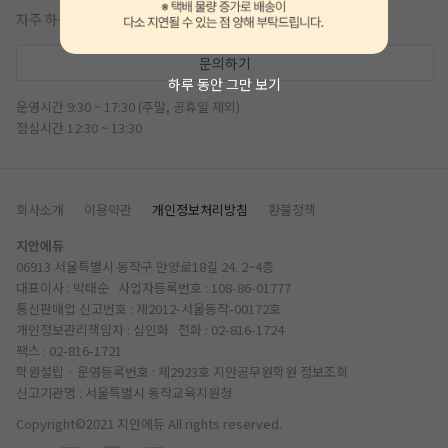
자주 하는 질문
문의하기
하루 동안 그만 보기
운영시간 9:30 ~ 17:30 (주말, 공휴일 제외)
점심시간 12:30 ~ 13:30
회사소개
이용약관
개인정보처리방침
환불정책
지안에듀
06913 서울특별시 동작구 만양로18길 24. 2~4층
대표이사 : 박태순 사업자등록번호 : 108-86-01777
통신판매업 신고번호 : 제2012-서울동작-00172호
개인정보관리책임자 : 심인화 전화 :
02-816-1724
팩스 : 02-816-1721
학원설립 · 운영등록번호 : 제2923호 지안공무원학원
정보조회
신고기관명 : 서울특별시 동작교육지원청
Copyright©2021 지안에듀 All rights reserved.