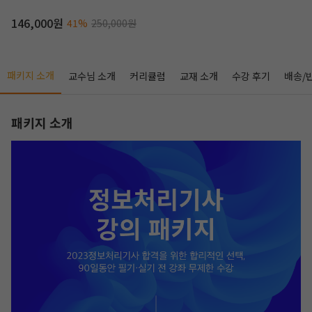
146,000원
41%
250,000원
패키지 소개
교수님 소개
커리큘럼
교재 소개
수강 후기
배송/
패키지 소개
작성 시 수강일 3일 자동 연장!
실기 87% 적중 신화 