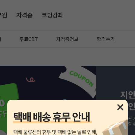
무원
자격증
코딩강좌
매
무료CBT
자격증정보
합격수기
지안
할인
할인된 
준비할 