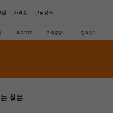
무원
자격증
코딩강좌
매
무료CBT
자격증정보
합격수기
하는 질문