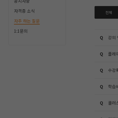
공지사항
자격증 소식
전체
자주 하는 질문
1:1문의
Q
강의 
Q
플레
Q
수강
Q
학습
Q
콜러스