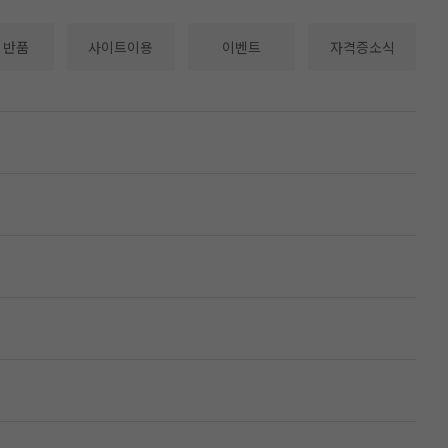
·반품
사이트이용
이벤트
자격증소식