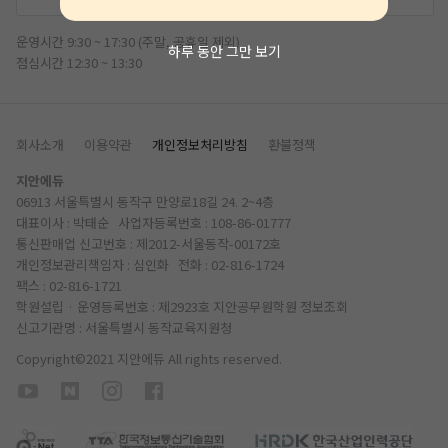
운영시간 9:30 ~ 17:30 (주말, 공휴일 제외)
하루 동안 그만 보기
점심시간 12:30 ~ 13:30
회사소개
이용약관
개인정보처리방침
환불정책
지안에듀
06913 서울특별시 동작구 만양로18길 24. 2~4층
대표이사 : 박태순 사업자등록번호 : 108-86-01777
통신판매업 신고번호 : 제2012-서울동작-00172호
개인정보관리책임자 : 심인화 전화 :
02-816-1724
팩스 : 02-816-1721
학원설립 · 운영등록번호 : 제2923호 지안공무원학원
정보조회
신고기관명 : 서울특별시 동작교육지원청
Copyright©2021 지안에듀 All rights reserved.