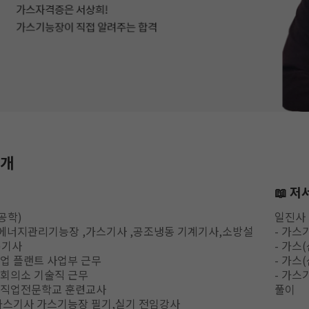
소개
📖 저
공학)
일진사
에너지관리기능장 ,가스기사 ,공조냉동 기계기사,소방설
- 가스
)기사
- 가스
공업 플랜트 사업부 근무
- 가스
공회의소 기술직 근무
- 가스
술직업전문학교 훈련교사
풀이
 가스기사 가스기능장 필기,실기 전임강사