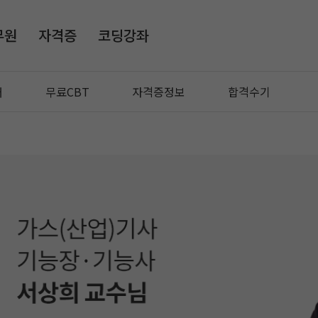
무원
자격증
코딩강좌
매
무료CBT
자격증정보
합격수기