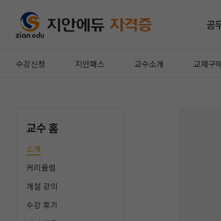
공
수강신청
지안패스
교수소개
교재구
교수 홈
소개
커리큘럼
개설 강의
수강 후기