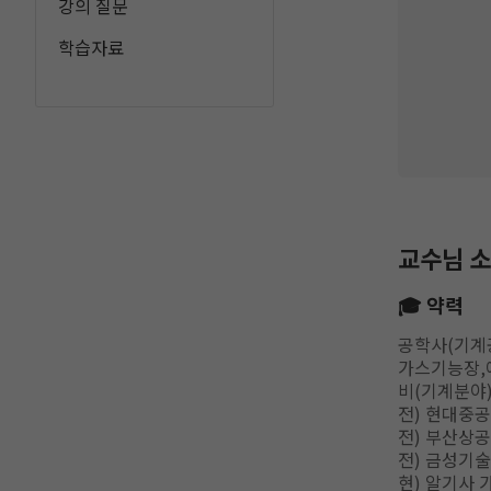
강의 질문
학습자료
교수님 
🎓 약력
공학사(기계
가스기능장,
비(기계분야
전) 현대중
전) 부산상
전) 금성기
현) 알기사