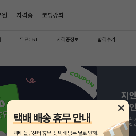
무원
자격증
코딩강좌
매
무료CBT
자격증정보
합격수기
지안
할인
할인된 
준비할 