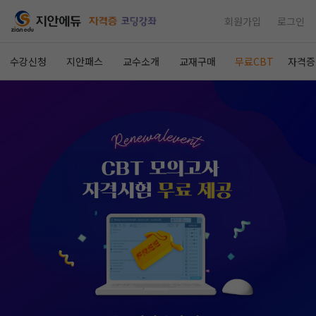
회원가입
로그인
수강신청
지안패스
교수소개
교재구매
무료CBT
자격증