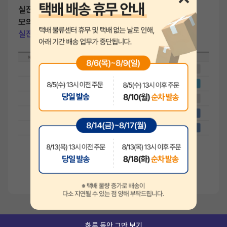
실전 모의고사 응시기간에 맞춰
채점
모의고사 신청 후 즉시 응시하여
오답
실전 감각을 키워보세요.
해설
하루 동안 그만 보기