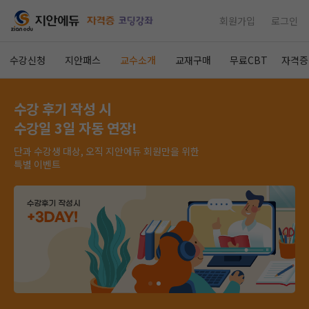
회원가입
로그인
수강신청
지안패스
교수소개
교재구매
무료CBT
자격증
수강 후기 작성 시
수강일 3일 자동 연장!
단과 수강생 대상, 오직 지안에듀 회원만을 위한
특별 이벤트